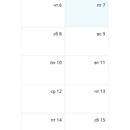
чт
6
пт
7
сб
8
вс
9
пн
10
вт
11
ср
12
чт
13
пт
14
сб
15