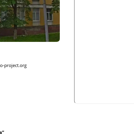
-project.org
в”