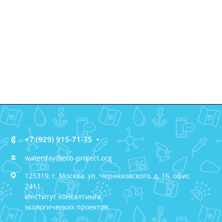
+7 (929) 915-71-35
waterday@eco-project.org
125319, г. Москва, ул. Черняховского, д. 16, офис
2411
Институт консалтинга
экологических проектов