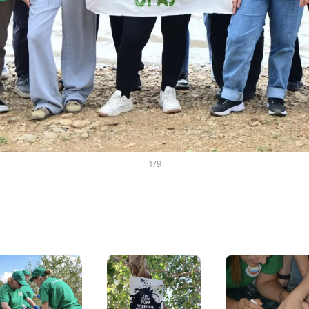
1
/
9