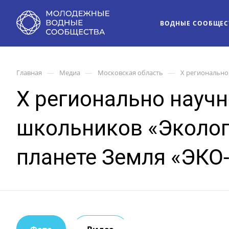
ВОДНЫЕ СООБЩЕС
—
—
—
Главная
Медиа
Московская область
Х регионально
Х регионально научн
школьников «Эколог
планете Земля «ЭКО