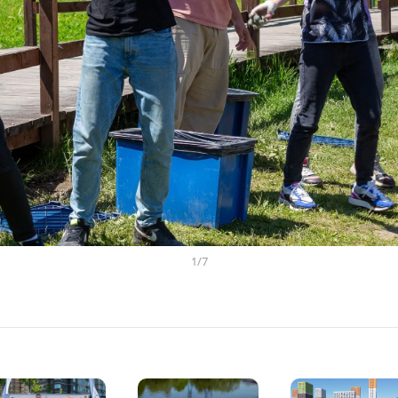
1
/
7