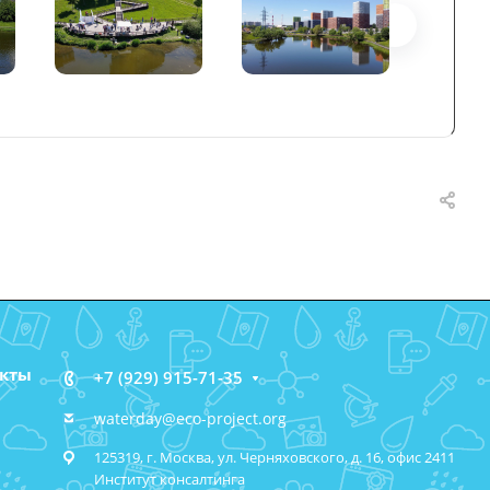
акты
+7 (929) 915-71-35
waterday@eco-project.org
125319, г. Москва, ул. Черняховского, д. 16, офис 2411
Институт консалтинга