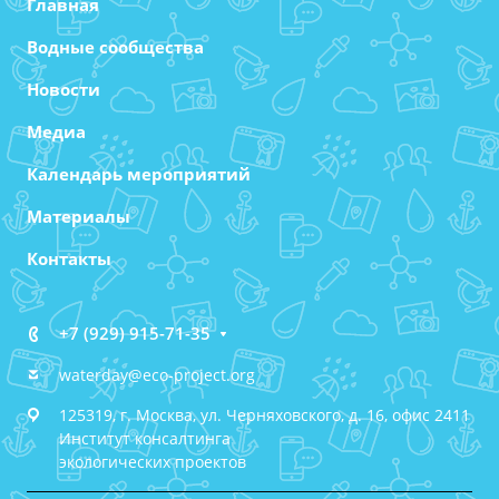
Главная
Водные сообщества
Новости
Медиа
Календарь мероприятий
Материалы
Контакты
+7 (929) 915-71-35
waterday@eco-project.org
125319, г. Москва, ул. Черняховского, д. 16, офис 2411
Институт консалтинга
экологических проектов