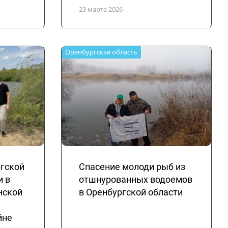
23 марта 2026
Оренбургская область
гской
Спасение молоди рыб из
и в
отшнурованных водоемов
нской
в Оренбургской области
йне