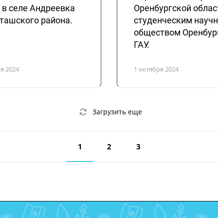
 в селе Андреевка
Оренбургской облас
ташского района.
студенческим науч
обществом Оренбур
ГАУ.
я 2024
1 октября 2024
Загрузить еще
1
2
3