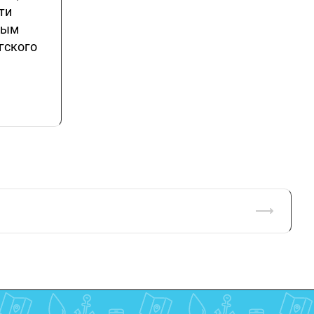
ти
ным
гского