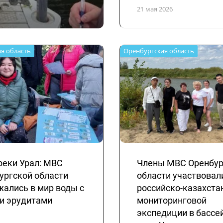
21 мая 2026
я область
Оренбургская область
реки Урал: МВС
Члены МВС Оренбур
ургской области
области участвовал
жались в мир воды с
российско-казахста
 эрудитами
мониторинговой
экспедиции в бассе