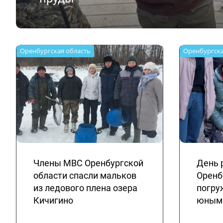
Оренбургская область
Оренбургска
Члены МВС Оренбургской
День 
области спасли мальков
Оренб
из ледового плена озера
погру
Кичигино
юными