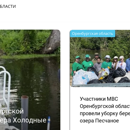
Оренбургская область
Участники МВС
Оренбургской облас
ургской
провели уборку бер
зера Холодные
озера Песчаное