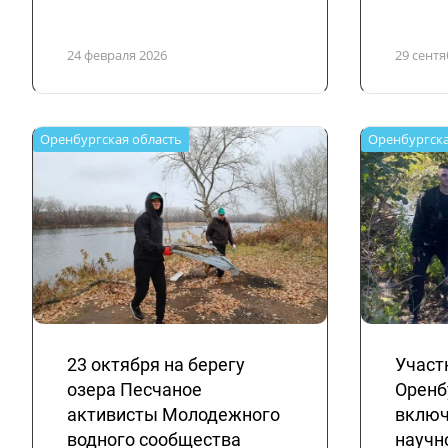
24 февраля 2026
29 сентя
Оренбургская область
Оренбургска
23 октября на берегу
Участ
озера Песчаное
Оренб
активисты Молодежного
включ
водного сообщества
научн