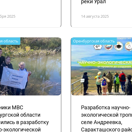
реки Урал
бря 2025
14 августа 2025
я область
Оренбургская область
ники МВС
Разработка научно-
ургской области
экологической троп
ились в разработку
селе Андреевка,
о-экологической
Саракташского райо