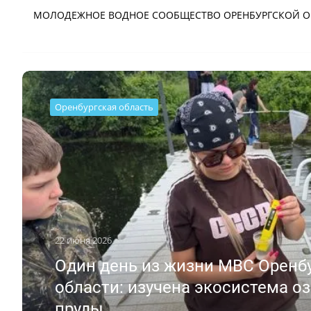
Оренбургская область
22 июня 2026
Один день из жизни МВС Оренб
области: изучена экосистема о
пруды